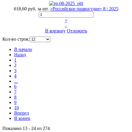
618,60 руб.
за шт.
«Российское правосудие» 8 / 2025
+
–
В корзину
Отложить
Кол-во строк:
В начало
Назад
1
2
3
4
...
6
7
8
9
10
Вперед
В конец
Показано 13 - 24 из 274