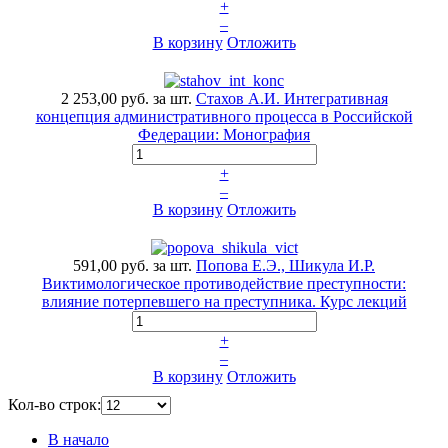
+
–
В корзину
Отложить
2 253,00 руб.
за шт.
Стахов А.И. Интегративная
концепция административного процесса в Российской
Федерации: Монография
+
–
В корзину
Отложить
591,00 руб.
за шт.
Попова Е.Э., Шикула И.Р.
Виктимологическое противодействие преступности:
влияние потерпевшего на преступника. Курс лекций
+
–
В корзину
Отложить
Кол-во строк:
В начало