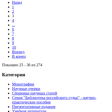
Назад
1
2
3
4
...
6
7
8
9
10
Вперед
В конец
Показано 25 - 36 из 274
Категории
Монографии
Научные очерки
Сборники научных статей
Серия "Библиотека российского судьи" - научно-
практические пособия
Презентативные издания
Учебная литература