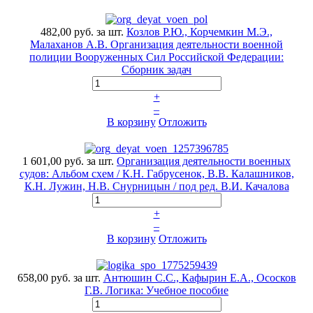
482,00 руб.
за шт.
Козлов Р.Ю., Корчемкин М.Э.,
Малаханов А.В. Организация деятельности военной
полиции Вооруженных Сил Российской Федерации:
Сборник задач
+
–
В корзину
Отложить
1 601,00 руб.
за шт.
Организация деятельности военных
судов: Альбом схем / К.Н. Габрусенок, В.В. Калашников,
К.Н. Лужин, Н.В. Снурницын / под ред. В.И. Качалова
+
–
В корзину
Отложить
658,00 руб.
за шт.
Антюшин С.С., Кафырин Е.А., Ососков
Г.В. Логика: Учебное пособие