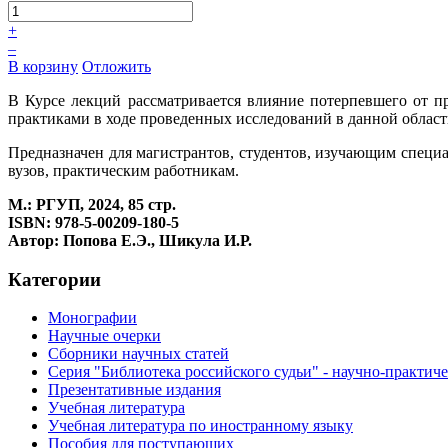
+
–
В корзину
Отложить
В Курсе лекций рассматривается влияние потерпевшего от п
практиками в ходе проведенных исследований в данной облас
Предназначен для магистрантов, студентов, изучающим спец
вузов, практическим работникам.
М.: РГУП, 2024, 85 стр.
ISBN: 978-5-00209-180-5
Автор: Попова Е.Э., Шикула И.Р.
Категории
Монографии
Научные очерки
Сборники научных статей
Серия "Библиотека российского судьи" - научно-практич
Презентативные издания
Учебная литература
Учебная литература по иностранному языку
Пособия для поступающих