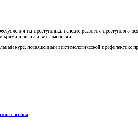
реступления на преступника, генезис развития преступного д
ти криминологии и виктимологии.
иальный курс, посвященный виктимологической профилактике пр
еские пособия