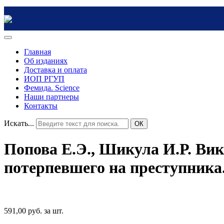
Главная
Об изданиях
Доставка и оплата
ИОП РГУП
Фемида. Science
Наши партнеры
Контакты
Искать...
ОК
Попова Е.Э., Шикула И.Р. Ви
потерпевшего на преступника
591,00 руб.
за шт.