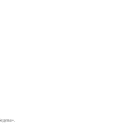
едева».