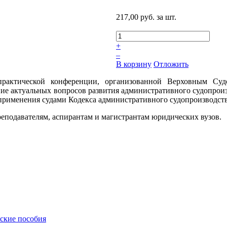
217,00 руб.
за шт.
+
–
В корзину
Отложить
рактической конференции, организованной Верховным Су
ние актуальных вопросов развития административного судопроиз
 применения судами Кодекса административного судопроизводст
реподавателям, аспирантам и магистрантам юридических вузов.
еские пособия