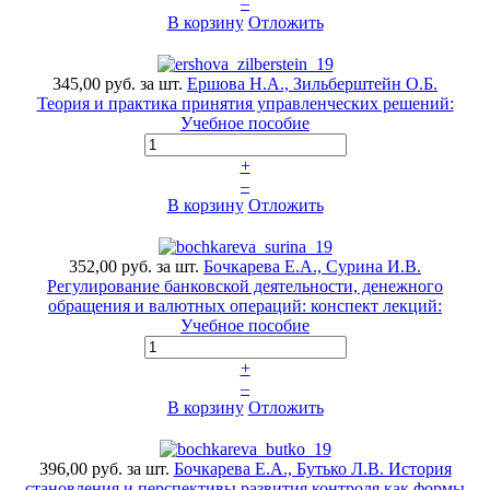
–
В корзину
Отложить
345,00 руб.
за шт.
Ершова Н.А., Зильберштейн О.Б.
Теория и практика принятия управленческих решений:
Учебное пособие
+
–
В корзину
Отложить
352,00 руб.
за шт.
Бочкарева Е.А., Сурина И.В.
Регулирование банковской деятельности, денежного
обращения и валютных операций: конспект лекций:
Учебное пособие
+
–
В корзину
Отложить
396,00 руб.
за шт.
Бочкарева Е.А., Бутько Л.В. История
становления и перспективы развития контроля как формы