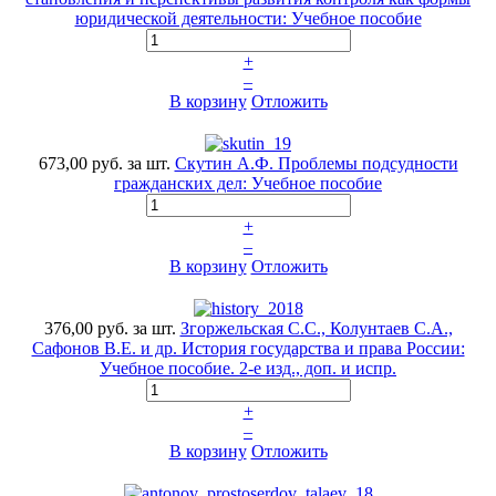
юридической деятельности: Учебное пособие
+
–
В корзину
Отложить
673,00 руб.
за шт.
Скутин А.Ф. Проблемы подсудности
гражданских дел: Учебное пособие
+
–
В корзину
Отложить
376,00 руб.
за шт.
Згоржельская С.С., Колунтаев С.А.,
Сафонов В.Е. и др. История государства и права России:
Учебное пособие. 2‑е изд., доп. и испр.
+
–
В корзину
Отложить