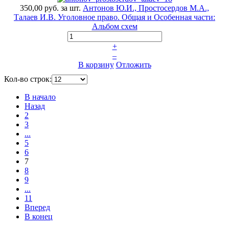
350,00 руб.
за шт.
Антонов Ю.И., Простосердов М.А.,
Талаев И.В. Уголовное право. Общая и Особенная части:
Альбом схем
+
–
В корзину
Отложить
Кол-во строк:
В начало
Назад
2
3
...
5
6
7
8
9
...
11
Вперед
В конец